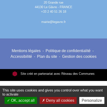
20 Grande rue
44130 Le Gâvre - FRANCE
+33 2 40 51 26 18
mairie@legavre.fr
Mentions légales
-
Politique de confidentialité
-
Accessibilité
-
Plan du site
-
Gestion des cookies
Site créé en partenariat avec Réseau des Communes
This site uses cookies and gives you control over what you want
to activate
OK, accept all
Deny all cookies
Personalize