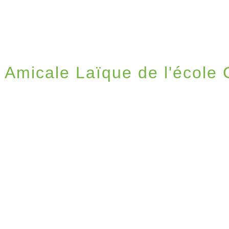
Amicale Laïque de l'école 
IE LOCALE
/
VIE ASSOCIATIVE ET SPORTIVE
/
A
PERRON