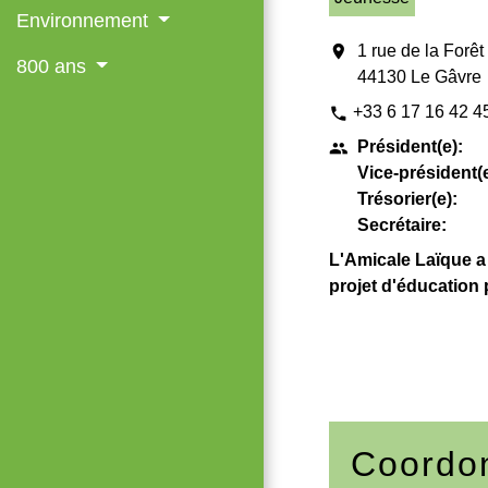
Environnement
location_on
1 rue de la Forêt
800 ans
44130 Le Gâvre
+33 6 17 16 42 4
phone
Président(e):
people
Vice-président(e
Trésorier(e):
Secrétaire:
L'Amicale Laïque a p
projet d'éducation
Coordon