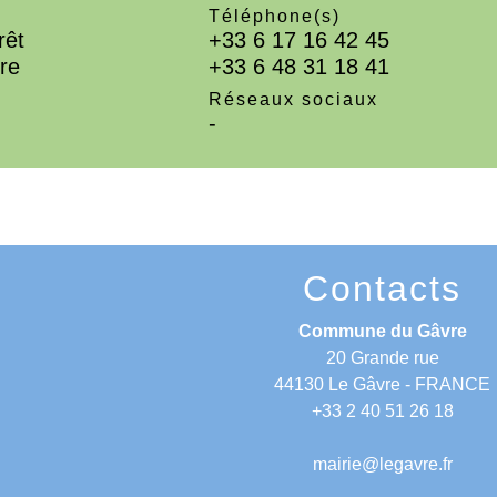
Téléphone(s)
rêt
+33 6 17 16 42 45
re
+33 6 48 31 18 41
Réseaux sociaux
-
Contacts
Commune du Gâvre
20 Grande rue
44130 Le Gâvre - FRANCE
+33 2 40 51 26 18
mairie@legavre.fr