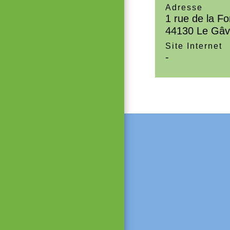
Adresse
1 rue de la Fo
44130 Le Gâv
Site Internet
-