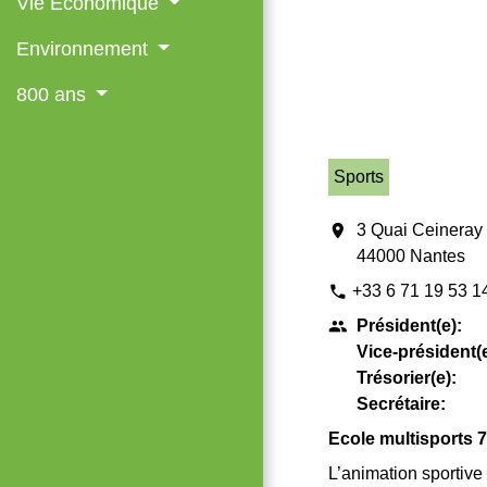
Vie Économique
Environnement
800 ans
Sports
location_on
3 Quai Ceineray
44000 Nantes
+33 6 71 19 53 1
phone
Président(e):
people
Vice-président(e
Trésorier(e):
Secrétaire:
Ecole multisports 
L’animation sportive