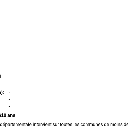
4
-
):
-
-
-
7/10 ans
 départementale intervient sur toutes les communes de moins d