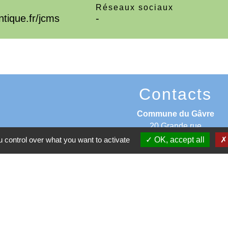
Réseaux sociaux
ntique.fr/jcms
-
Contacts
Commune du Gâvre
20 Grande rue
44130 Le Gâvre - FRANCE
 control over what you want to activate
OK, accept all
+33 2 40 51 26 18
mairie@legavre.fr