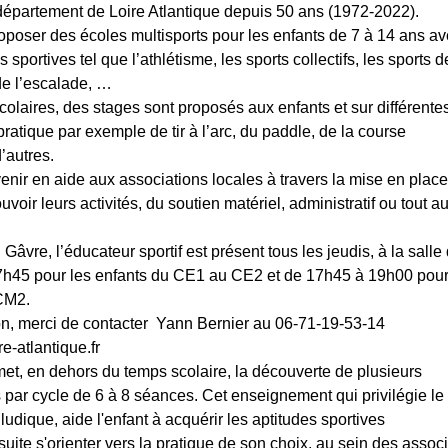
département de Loire Atlantique depuis 50 ans (1972-2022).
roposer des écoles multisports pour les enfants de 7 à 14 ans av
 sportives tel que l’athlétisme, les sports collectifs, les sports d
 de l’escalade, …
olaires, des stages sont proposés aux enfants et sur différente
atique par exemple de tir à l’arc, du paddle, de la course
d’autres.
nir en aide aux associations locales à travers la mise en plac
voir leurs activités, du soutien matériel, administratif ou tout au
vre, l’éducateur sportif est présent tous les jeudis, à la salle
7h45 pour les enfants du CE1 au CE2 et de 17h45 à 19h00 pour
CM2.
on, merci de contacter Yann Bernier au 06-71-19-53-14
e-atlantique.fr
et, en dehors du temps scolaire, la découverte de plusieurs
 par cycle de 6 à 8 séances. Cet enseignement qui privilégie le
 ludique, aide l'enfant à acquérir les aptitudes sportives
uite s'orienter vers la pratique de son choix, au sein des assoc