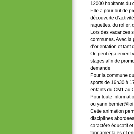
12000 habitants du 
Elle a pour but de p
découverte d’activités
raquettes, du roller,
Lors des vacances sc
communes. Avec la pr
d’orientation et tant 
On peut également ve
stages afin de promou
demande.
Pour la commune du Gâ
sports de 16h30 à 1
enfants du CM1 au 
Pour toute informati
ou yann.bernier@loir
Cette animation perm
disciplines abordées
caractère éducatif et
fondamentales et ens