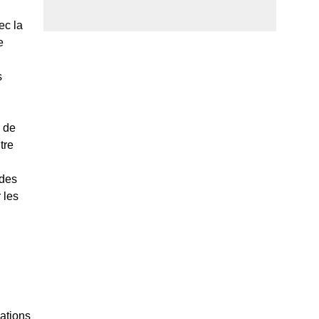
ec la
e
s
e de
tre
 des
 les
iations