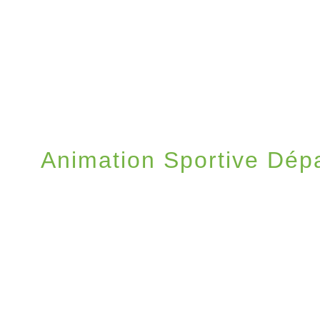
Animation Sportive Dép
UEIL
/
VIE LOCALE
/
VIE ASSOCIATIVE ET SPO
DÉPARTEMENTALE