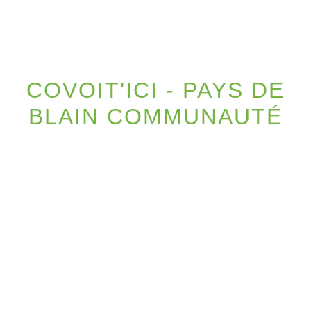
menu
COVOIT'ICI - PAYS DE
BLAIN COMMUNAUTÉ
ACCUEIL
/
ACTUALITÉS
/
COVOIT'ICI -
PAYS DE BLAIN COMMUNAUTÉ