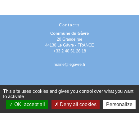
Contacts
Commune du Gâvre
20 Grande rue
44130 Le Gâvre - FRANCE
+33 2 40 51 26 18
mairie@legavre.fr
This site uses cookies and gives you control over what you want
to activate
Mentions légales
-
Politique de confidentialité
-
OK, accept all
Deny all cookies
Personalize
Accessibilité
-
Plan du site
-
Gestion des cookies
Site créé en partenariat avec Réseau des Communes